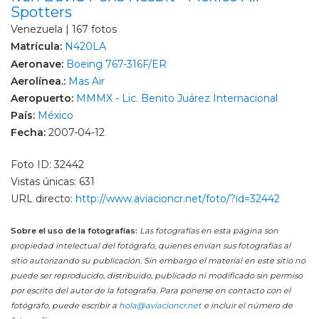
Spotters
Venezuela | 167 fotos
Matrícula:
N420LA
Aeronave:
Boeing 767-316F/ER
Aerolínea.:
Mas Air
Aeropuerto:
MMMX - Lic. Benito Juárez Internacional
País:
México
Fecha:
2007-04-12
Foto ID: 32442
Vistas únicas: 631
URL directo:
http://www.aviacioncr.net/foto/?id=32442
Sobre el uso de la fotografías:
Las fotografías en esta página son
propiedad intelectual del fotógrafo, quienes envían sus fotografías al
sitio autorizando su publicación. Sin embargo el material en este sitio no
puede ser reproducido, distribuido, publicado ni modificado sin permiso
por escrito del autor de la fotografía. Para ponerse en contacto con el
fotógrafo, puede escribir a
hola@aviacioncr.net
e incluir el número de