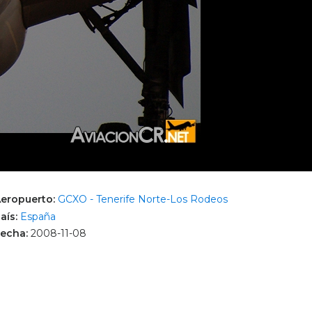
eropuerto:
GCXO - Tenerife Norte-Los Rodeos
aís:
España
echa:
2008-11-08