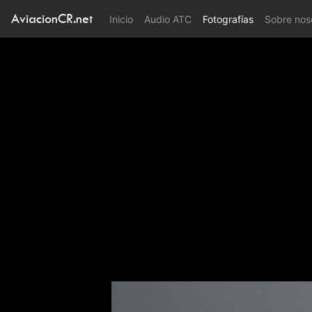
AviacionCR.net
(current)
Inicio
Audio ATC
Fotografías
Sobre nos