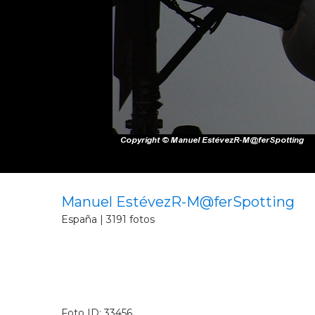
Manuel EstévezR-M@ferSpotting
España | 3191 fotos
Foto ID: 33456