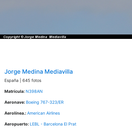
Jorge Medina Mediavilla
España | 645 fotos
Matrícula:
N398AN
Aeronave:
Boeing 767-323/ER
Aerolínea.:
American Airlines
Aeropuerto:
LEBL - Barcelona El Prat