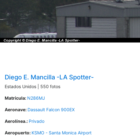
Diego E. Mancilla -LA Spotter-
Estados Unidos | 550 fotos
Matrícula:
N286MJ
Aeronave:
Dassault Falcon 900EX
Aerolínea.:
Privado
Aeropuerto:
KSMO - Santa Monica Airport