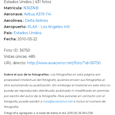
Estados Unidos | 431 fotos
Matrícula:
N363NB
Aeronave:
Airbus A319-114
Aerolínea.:
Delta Airlines
Aeropuerto:
KLAX - Los Angeles Intl
País:
Estados Unidos
Fecha:
2010-05-22
Foto ID: 36750
Vistas únicas: 485
URL directo:
http://www.aviacioncr.net/foto/?id=36750
Sobre el uso de la fotografías:
Las fotografías en esta página son
propiedad intelectual del fotógrafo, quienes envían sus fotografías al
sitio autorizando su publicación. Sin embargo el material en este sitio no
puede ser reproducido, distribuido, publicado ni modificado sin permiso
por escrito del autor de la fotografía. Para ponerse en contacto con el
fotógrafo, puede escribir a
hola@aviacioncr.net
e incluir el número de
fotografía.
Fotografía agregada a la base de datos el día 2010-05-26 09:43:56