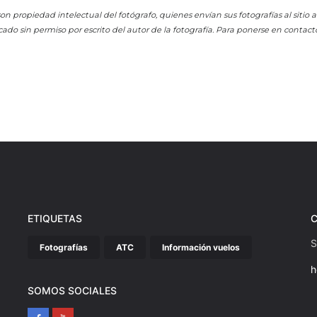
on propiedad intelectual del fotógrafo, quienes envían sus fotografías al sitio
cado sin permiso por escrito del autor de la fotografía. Para ponerse en contact
ETIQUETAS
S
Fotografías
ATC
Información vuelos
h
SOMOS SOCIALES