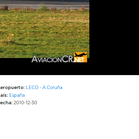
eropuerto:
LECO - A Coruña
aís:
España
echa:
2010-12-30