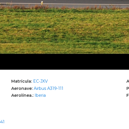
Matrícula:
EC-JXV
A
Aeronave:
Airbus A319-111
P
Aerolínea.:
Iberia
F
541