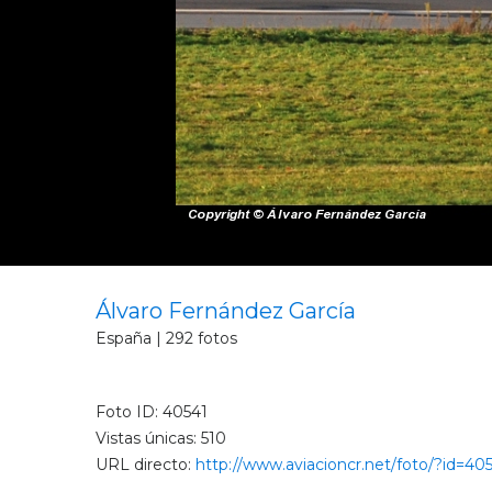
Álvaro Fernández García
España | 292 fotos
Foto ID: 40541
Vistas únicas: 510
URL directo:
http://www.aviacioncr.net/foto/?id=40