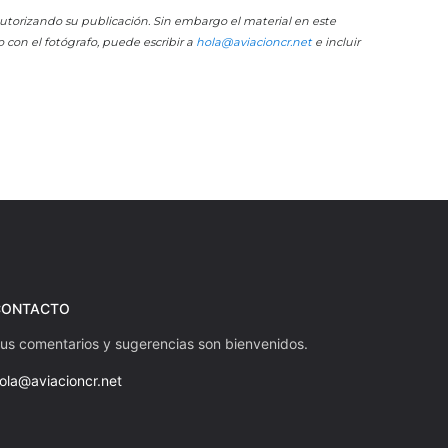
 autorizando su publicación. Sin embargo el material en este
o con el fotógrafo, puede escribir a
hola@aviacioncr.net
e incluir
CONTACTO
us comentarios y sugerencias son bienvenidos.
ola@aviacioncr.net