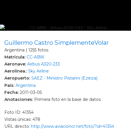
Guillermo Castro SimplementeVolar
Argentina | 1255 fotos
Matrícula:
CC-ABW
Aeronave:
Airbus A320-233
Aerolínea.:
Sky Airline
Aeropuerto:
SAEZ - Ministro Pistarini (Ezeiza)
País:
Argentina
Fecha:
2011-03-05
Anotaciones:
Primera foto en la base de datos.
Foto ID: 41354
Vistas únicas: 478
URL directo:
http://www.aviacioncr.net/foto/?id=41354