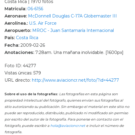
Costa Rica | 1970 fotos
Matrícula:
06-6156
Aeronave:
McDonnell Douglas C-17A Globemaster III
Aerolínea.:
U.S. Air Force
Aeropuerto:
MROC - Juan Santamaría Internacional
País:
Costa Rica
Fecha:
2009-02-26
Anotaciones:
7:28am. Una mañana inolvidable. [1600px]
Foto ID: 44277
Vistas únicas: 579
URL directo:
http://www.aviacioncr.net/foto/?id=44277
Sobre el uso de la fotografías:
Las fotografías en esta página son
propiedad intelectual del fotógrafo, quienes envían sus fotografías al
sitio autorizando su publicación. Sin embargo el material en este sitio no
puede ser reproducido, distribuido, publicado ni modificado sin permiso
por escrito del autor de la fotografía. Para ponerse en contacto con el
fotógrafo, puede escribir a
hola@aviacioncr.net
e incluir el número de
fotografía.