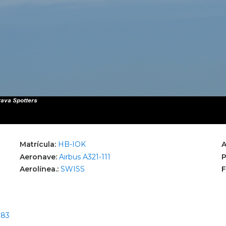
Matrícula:
HB-IOK
A
Aeronave:
Airbus A321-111
P
Aerolínea.:
SWISS
F
783