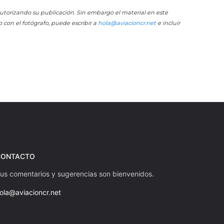
 autorizando su publicación. Sin embargo el material en este
o con el fotógrafo, puede escribir a
hola@aviacioncr.net
e incluir
CONTACTO
us comentarios y sugerencias son bienvenidos.
ola@aviacioncr.net