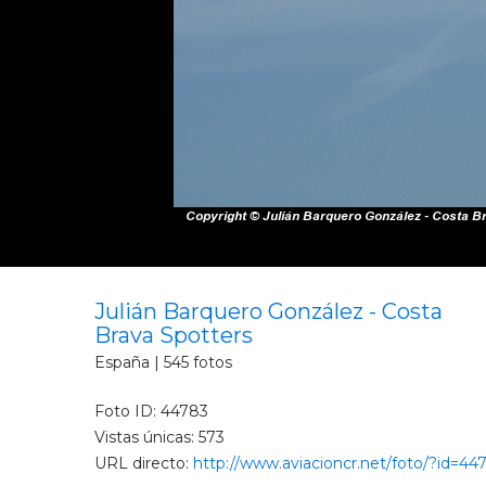
Julián Barquero González - Costa
Brava Spotters
España | 545 fotos
Foto ID: 44783
Vistas únicas: 573
URL directo:
http://www.aviacioncr.net/foto/?id=44