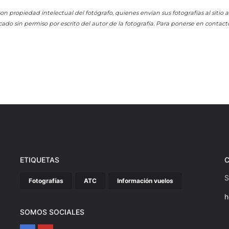
on propiedad intelectual del fotógrafo, quienes envían sus fotografías al sitio
cado sin permiso por escrito del autor de la fotografía. Para ponerse en contact
ETIQUETAS
S
Fotografías
ATC
Información vuelos
h
SOMOS SOCIALES