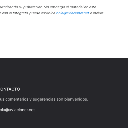
 autorizando su publicación. Sin embargo el material en este
o con el fotógrafo, puede escribir a
hola@aviacioncr.net
e incluir
CONTACTO
us comentarios y sugerencias son bienvenidos.
ola@aviacioncr.net