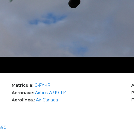
Matrícula:
C-FYKR
A
Aeronave:
Airbus A319-114
P
Aerolínea.:
Air Canada
F
4890