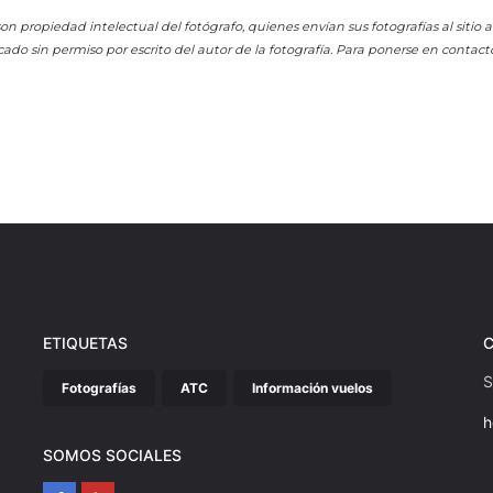
on propiedad intelectual del fotógrafo, quienes envían sus fotografías al sitio
cado sin permiso por escrito del autor de la fotografía. Para ponerse en contact
ETIQUETAS
S
Fotografías
ATC
Información vuelos
h
SOMOS SOCIALES