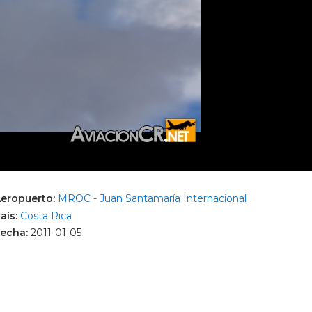
eropuerto:
MROC - Juan Santamaría Internacional
aís:
Costa Rica
echa:
2011-01-05