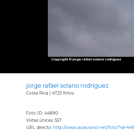
jorge rafael solano rodríguez
Costa Rica | 4723 fotos
Foto ID: 44890
Vistas únicas: 557
URL directo:
http://www.aviacioncr.net/foto/?id=4