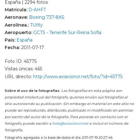
España | 2294 fotos
Matrícula:
D-AHFT
Aeronave:
Boeing 737-8K5
Aerolínea.:
TUIfly
Aeropuerto:
GCTS - Tenerife Sur-Reina Sofía
País:
España
Fecha:
2011-07-17
Foto ID: 45775
Vistas únicas: 465
URL directo:
http://www.aviacioncr.net/foto/?id=45775
Sobre el uso de la fotografías:
Las fotografías en esta página son
propiedad intelectual del fotógrafo, quienes envían sus fotografías al
sitio autorizando su publicación. Sin embargo el material en este sitio no
puede ser reproducido, distribuido, publicado ni modificado sin permiso
por escrito del autor de la fotografía. Para ponerse en contacto con el
fotógrafo, puede escribir a
hola@aviacioncr.net
e incluir el número de
fotografía.
Fotografía agregada a la base de datos el día 2011-07-19 20:27:46