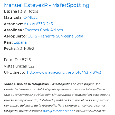
Manuel EstévezR - MaferSpotting
España | 3191 fotos
Matrícula:
G-MLJL
Aeronave:
Airbus A330-243
Aerolínea.:
Thomas Cook Airlines
Aeropuerto:
GCTS - Tenerife Sur-Reina Sofía
País:
España
Fecha:
2011-05-21
Foto ID: 48743
Vistas únicas: 522
URL directo:
http://www.aviacioncr.net/foto/?id=48743
Sobre el uso de la fotografías:
Las fotografías en esta página son
propiedad intelectual del fotógrafo, quienes envían sus fotografías al
sitio autorizando su publicación. Sin embargo el material en este sitio no
puede ser reproducido, distribuido, publicado ni modificado sin permiso
por escrito del autor de la fotografía. Para ponerse en contacto con el
fotógrafo, puede escribir a
hola@aviacioncr.net
e incluir el número de