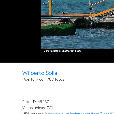
Wilberto Solla
Puerto Rico | 787 fotos
Foto ID: 49467
Vistas únicas: 701