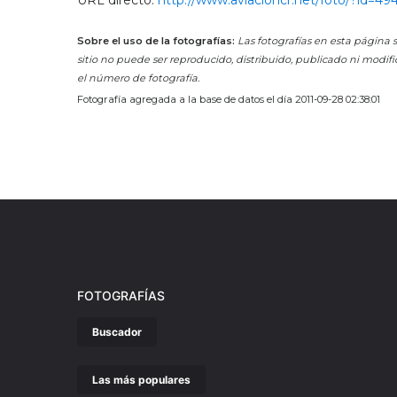
URL directo:
http://www.aviacioncr.net/foto/?id=49
Sobre el uso de la fotografías:
Las fotografías en esta página s
sitio no puede ser reproducido, distribuido, publicado ni modifi
el número de fotografía.
Fotografía agregada a la base de datos el día 2011-09-28 02:38:01
FOTOGRAFÍAS
Buscador
Las más populares