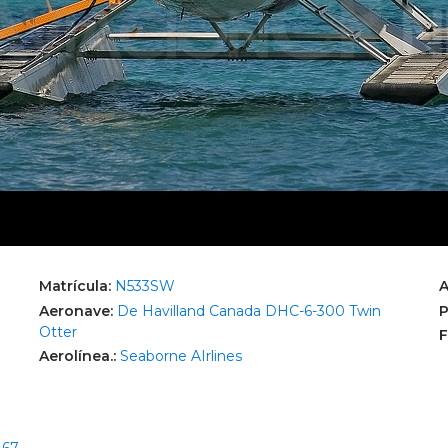
Matrícula:
N533SW
A
Aeronave:
De Havilland Canada DHC-6-300 Twin
P
Otter
F
Aerolínea.:
Seaborne AIrlines