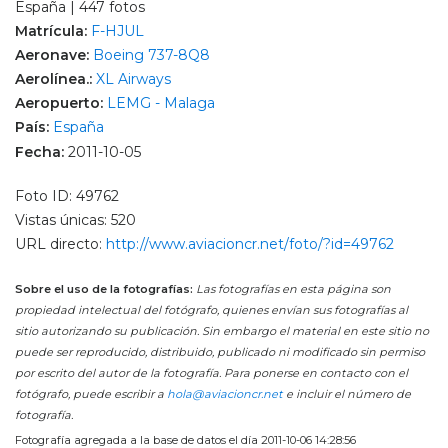
España | 447 fotos
Matrícula:
F-HJUL
Aeronave:
Boeing 737-8Q8
Aerolínea.:
XL Airways
Aeropuerto:
LEMG - Malaga
País:
España
Fecha:
2011-10-05
Foto ID: 49762
Vistas únicas: 520
URL directo:
http://www.aviacioncr.net/foto/?id=49762
Sobre el uso de la fotografías:
Las fotografías en esta página son
propiedad intelectual del fotógrafo, quienes envían sus fotografías al
sitio autorizando su publicación. Sin embargo el material en este sitio no
puede ser reproducido, distribuido, publicado ni modificado sin permiso
por escrito del autor de la fotografía. Para ponerse en contacto con el
fotógrafo, puede escribir a
hola@aviacioncr.net
e incluir el número de
fotografía.
Fotografía agregada a la base de datos el día 2011-10-06 14:28:56