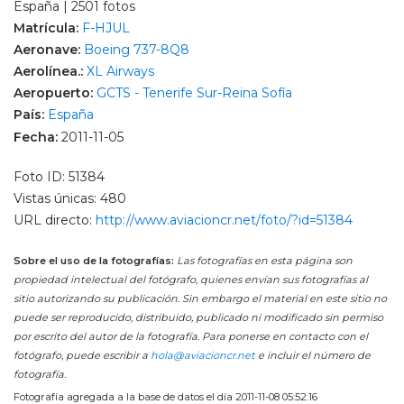
España | 2501 fotos
Matrícula:
F-HJUL
Aeronave:
Boeing 737-8Q8
Aerolínea.:
XL Airways
Aeropuerto:
GCTS - Tenerife Sur-Reina Sofía
País:
España
Fecha:
2011-11-05
Foto ID: 51384
Vistas únicas: 480
URL directo:
http://www.aviacioncr.net/foto/?id=51384
Sobre el uso de la fotografías:
Las fotografías en esta página son
propiedad intelectual del fotógrafo, quienes envían sus fotografías al
sitio autorizando su publicación. Sin embargo el material en este sitio no
puede ser reproducido, distribuido, publicado ni modificado sin permiso
por escrito del autor de la fotografía. Para ponerse en contacto con el
fotógrafo, puede escribir a
hola@aviacioncr.net
e incluir el número de
fotografía.
Fotografía agregada a la base de datos el día 2011-11-08 05:52:16