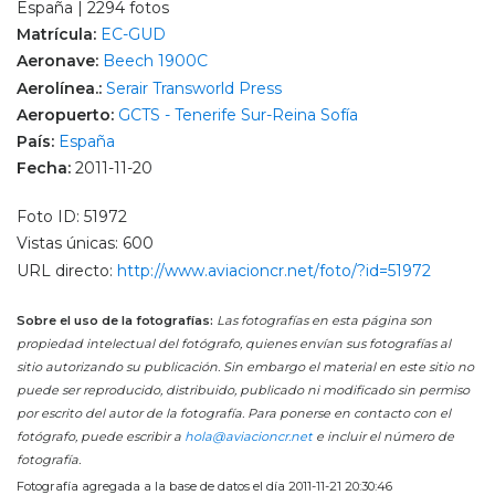
España | 2294 fotos
Matrícula:
EC-GUD
Aeronave:
Beech 1900C
Aerolínea.:
Serair Transworld Press
Aeropuerto:
GCTS - Tenerife Sur-Reina Sofía
País:
España
Fecha:
2011-11-20
Foto ID: 51972
Vistas únicas: 600
URL directo:
http://www.aviacioncr.net/foto/?id=51972
Sobre el uso de la fotografías:
Las fotografías en esta página son
propiedad intelectual del fotógrafo, quienes envían sus fotografías al
sitio autorizando su publicación. Sin embargo el material en este sitio no
puede ser reproducido, distribuido, publicado ni modificado sin permiso
por escrito del autor de la fotografía. Para ponerse en contacto con el
fotógrafo, puede escribir a
hola@aviacioncr.net
e incluir el número de
fotografía.
Fotografía agregada a la base de datos el día 2011-11-21 20:30:46