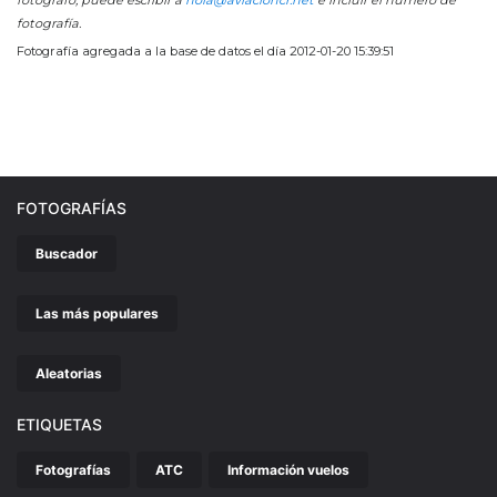
fotógrafo, puede escribir a
hola@aviacioncr.net
e incluir el número de
fotografía.
Fotografía agregada a la base de datos el día 2012-01-20 15:39:51
FOTOGRAFÍAS
Buscador
Las más populares
Aleatorias
ETIQUETAS
Fotografías
ATC
Información vuelos