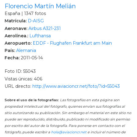
Florencio Martín Melián
España | 1347 fotos
Matrícula:
D-AISG
Aeronave:
Airbus A321-231
Aerolínea.:
Lufthansa
Aeropuerto:
EDDF - Flughafen Frankfurt am Main
País:
Alemania
Fecha:
2011-05-14
Foto ID: 55043
Vistas únicas: 406
URL directo:
http://www.aviacioncr.net/foto/?id=55043
Sobre el uso de la fotografías:
Las fotografías en esta página son
propiedad intelectual del fotógrafo, quienes envían sus fotografías al
sitio autorizando su publicación. Sin embargo el material en este sitio no
puede ser reproducido, distribuido, publicado ni modificado sin permiso
por escrito del autor de la fotografía. Para ponerse en contacto con el
fotógrafo, puede escribir a
hola@aviacioncr.net
e incluir el número de