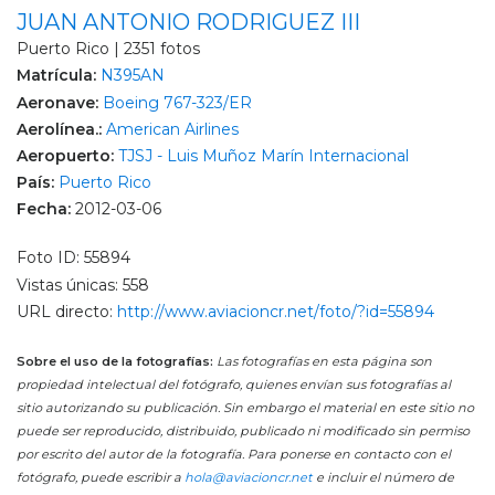
JUAN ANTONIO RODRIGUEZ III
Puerto Rico | 2351 fotos
Matrícula:
N395AN
Aeronave:
Boeing 767-323/ER
Aerolínea.:
American Airlines
Aeropuerto:
TJSJ - Luis Muñoz Marín Internacional
País:
Puerto Rico
Fecha:
2012-03-06
Foto ID: 55894
Vistas únicas: 558
URL directo:
http://www.aviacioncr.net/foto/?id=55894
Sobre el uso de la fotografías:
Las fotografías en esta página son
propiedad intelectual del fotógrafo, quienes envían sus fotografías al
sitio autorizando su publicación. Sin embargo el material en este sitio no
puede ser reproducido, distribuido, publicado ni modificado sin permiso
por escrito del autor de la fotografía. Para ponerse en contacto con el
fotógrafo, puede escribir a
hola@aviacioncr.net
e incluir el número de