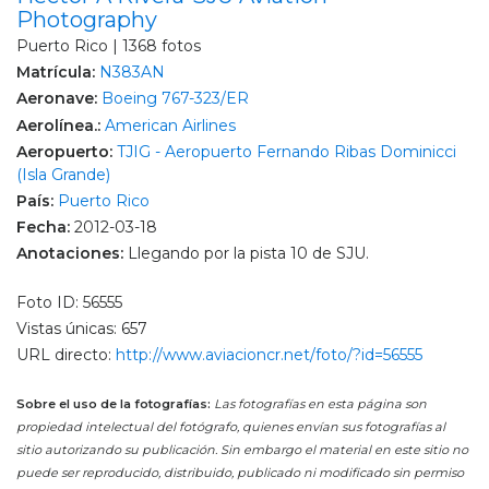
Photography
Puerto Rico | 1368 fotos
Matrícula:
N383AN
Aeronave:
Boeing 767-323/ER
Aerolínea.:
American Airlines
Aeropuerto:
TJIG - Aeropuerto Fernando Ribas Dominicci
(Isla Grande)
País:
Puerto Rico
Fecha:
2012-03-18
Anotaciones:
Llegando por la pista 10 de SJU.
Foto ID: 56555
Vistas únicas: 657
URL directo:
http://www.aviacioncr.net/foto/?id=56555
Sobre el uso de la fotografías:
Las fotografías en esta página son
propiedad intelectual del fotógrafo, quienes envían sus fotografías al
sitio autorizando su publicación. Sin embargo el material en este sitio no
puede ser reproducido, distribuido, publicado ni modificado sin permiso