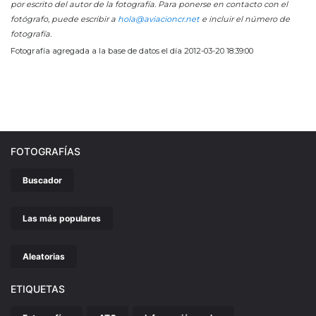
por escrito del autor de la fotografía. Para ponerse en contacto con el
fotógrafo, puede escribir a
hola@aviacioncr.net
e incluir el número de
fotografía.
Fotografía agregada a la base de datos el día 2012-03-20 18:39:00
FOTOGRAFÍAS
Buscador
Las más populares
Aleatorias
ETIQUETAS