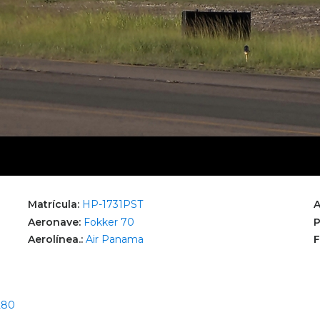
Matrícula:
HP-1731PST
A
Aeronave:
Fokker 70
P
Aerolínea.:
Air Panama
F
280