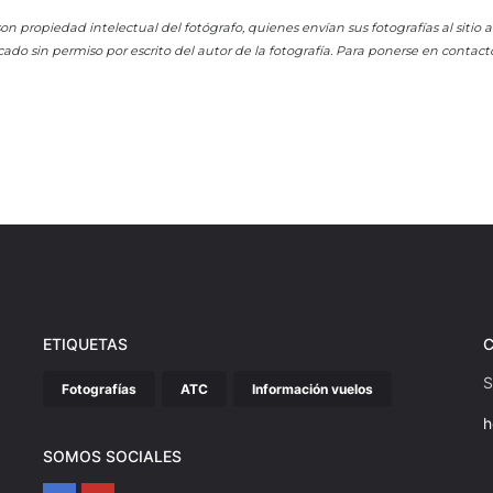
on propiedad intelectual del fotógrafo, quienes envían sus fotografías al sitio
cado sin permiso por escrito del autor de la fotografía. Para ponerse en contact
ETIQUETAS
S
Fotografías
ATC
Información vuelos
h
SOMOS SOCIALES