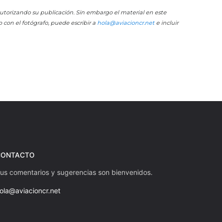
 autorizando su publicación. Sin embargo el material en este
o con el fotógrafo, puede escribir a
hola@aviacioncr.net
e incluir
CONTACTO
us comentarios y sugerencias son bienvenidos.
ola@aviacioncr.net