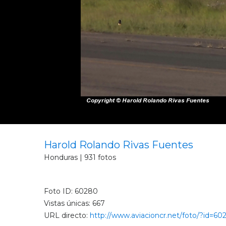
Harold Rolando Rivas Fuentes
Honduras | 931 fotos
Foto ID: 60280
Vistas únicas: 667
URL directo:
http://www.aviacioncr.net/foto/?id=60