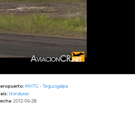
eropuerto:
MHTG - Tegucigalpa
aís:
Honduras
echa:
2012-06-28