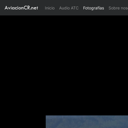
AviacionCR.net
(current)
Inicio
Audio ATC
Fotografías
Sobre nos