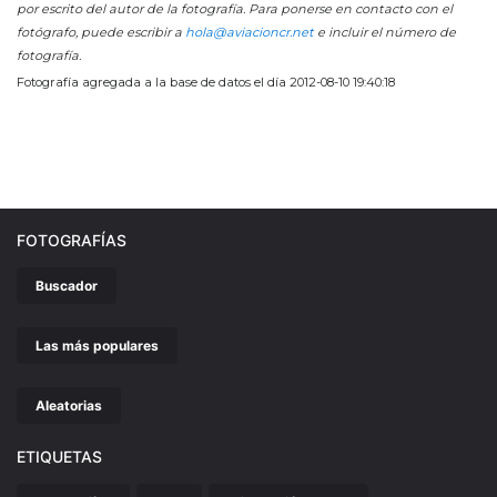
por escrito del autor de la fotografía. Para ponerse en contacto con el
fotógrafo, puede escribir a
hola@aviacioncr.net
e incluir el número de
fotografía.
Fotografía agregada a la base de datos el día 2012-08-10 19:40:18
FOTOGRAFÍAS
Buscador
Las más populares
Aleatorias
ETIQUETAS