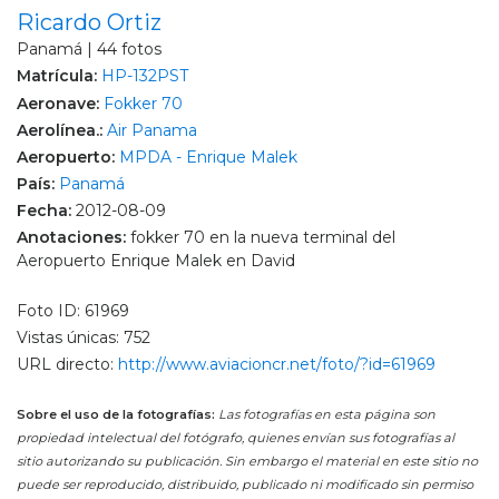
Ricardo Ortiz
Panamá | 44 fotos
Matrícula:
HP-132PST
Aeronave:
Fokker 70
Aerolínea.:
Air Panama
Aeropuerto:
MPDA - Enrique Malek
País:
Panamá
Fecha:
2012-08-09
Anotaciones:
fokker 70 en la nueva terminal del
Aeropuerto Enrique Malek en David
Foto ID: 61969
Vistas únicas: 752
URL directo:
http://www.aviacioncr.net/foto/?id=61969
Sobre el uso de la fotografías:
Las fotografías en esta página son
propiedad intelectual del fotógrafo, quienes envían sus fotografías al
sitio autorizando su publicación. Sin embargo el material en este sitio no
puede ser reproducido, distribuido, publicado ni modificado sin permiso