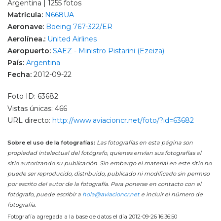
Argentina | 1255 fotos
Matrícula:
N668UA
Aeronave:
Boeing 767-322/ER
Aerolínea.:
United Airlines
Aeropuerto:
SAEZ - Ministro Pistarini (Ezeiza)
País:
Argentina
Fecha:
2012-09-22
Foto ID: 63682
Vistas únicas: 466
URL directo:
http://www.aviacioncr.net/foto/?id=63682
Sobre el uso de la fotografías:
Las fotografías en esta página son
propiedad intelectual del fotógrafo, quienes envían sus fotografías al
sitio autorizando su publicación. Sin embargo el material en este sitio no
puede ser reproducido, distribuido, publicado ni modificado sin permiso
por escrito del autor de la fotografía. Para ponerse en contacto con el
fotógrafo, puede escribir a
hola@aviacioncr.net
e incluir el número de
fotografía.
Fotografía agregada a la base de datos el día 2012-09-26 16:36:50