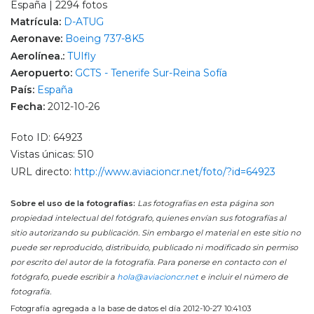
España | 2294 fotos
Matrícula:
D-ATUG
Aeronave:
Boeing 737-8K5
Aerolínea.:
TUIfly
Aeropuerto:
GCTS - Tenerife Sur-Reina Sofía
País:
España
Fecha:
2012-10-26
Foto ID: 64923
Vistas únicas: 510
URL directo:
http://www.aviacioncr.net/foto/?id=64923
Sobre el uso de la fotografías:
Las fotografías en esta página son
propiedad intelectual del fotógrafo, quienes envían sus fotografías al
sitio autorizando su publicación. Sin embargo el material en este sitio no
puede ser reproducido, distribuido, publicado ni modificado sin permiso
por escrito del autor de la fotografía. Para ponerse en contacto con el
fotógrafo, puede escribir a
hola@aviacioncr.net
e incluir el número de
fotografía.
Fotografía agregada a la base de datos el día 2012-10-27 10:41:03