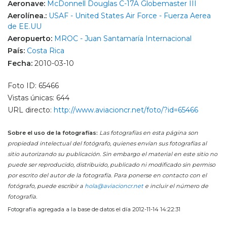
Aeronave:
McDonnell Douglas C-17A Globemaster III
Aerolínea.:
USAF - United States Air Force - Fuerza Aerea
de EE.UU
Aeropuerto:
MROC - Juan Santamaría Internacional
País:
Costa Rica
Fecha:
2010-03-10
Foto ID: 65466
Vistas únicas: 644
URL directo:
http://www.aviacioncr.net/foto/?id=65466
Sobre el uso de la fotografías:
Las fotografías en esta página son
propiedad intelectual del fotógrafo, quienes envían sus fotografías al
sitio autorizando su publicación. Sin embargo el material en este sitio no
puede ser reproducido, distribuido, publicado ni modificado sin permiso
por escrito del autor de la fotografía. Para ponerse en contacto con el
fotógrafo, puede escribir a
hola@aviacioncr.net
e incluir el número de
fotografía.
Fotografía agregada a la base de datos el día 2012-11-14 14:22:31