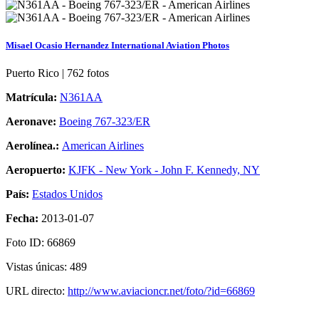
Misael Ocasio Hernandez International Aviation Photos
Puerto Rico | 762 fotos
Matrícula:
N361AA
Aeronave:
Boeing 767-323/ER
Aerolínea.:
American Airlines
Aeropuerto:
KJFK - New York - John F. Kennedy, NY
País:
Estados Unidos
Fecha:
2013-01-07
Foto ID: 66869
Vistas únicas: 489
URL directo:
http://www.aviacioncr.net/foto/?id=66869