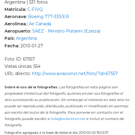
Argentina | 531 fotos
Matrícula:
C-FIVQ
Aeronave:
Boeing 777-333/ER
Aerolínea.:
Air Canada
Aeropuerto:
SAEZ - Ministro Pistarini (Ezeiza)
País:
Argentina
Fecha:
2013-01-27
Foto ID: 67557
Vistas únicas: 554
URL directo:
http://www.aviacioncr.net/foto/?id=67557
Sobre el uso de la fotografías:
Las fotografías en esta página son
propiedad intelectual del fotógrafo, quienes envían sus fotografías al
sitio autorizando su publicación. Sin embargo el material en este sitio no
puede ser reproducido, distribuido, publicado ni modificado sin permiso
por escrito del autor de la fotografía. Para ponerse en contacto con el
fotógrafo, puede escribir a
hola@aviacioncr.net
e incluir el número de
fotografía.
Fotografía agregada a la base de datos el día 2013-02-03 19:23:57