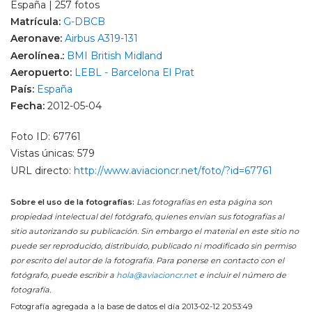
España | 257 fotos
Matrícula:
G-DBCB
Aeronave:
Airbus A319-131
Aerolínea.:
BMI British Midland
Aeropuerto:
LEBL - Barcelona El Prat
País:
España
Fecha:
2012-05-04
Foto ID: 67761
Vistas únicas: 579
URL directo:
http://www.aviacioncr.net/foto/?id=67761
Sobre el uso de la fotografías:
Las fotografías en esta página son
propiedad intelectual del fotógrafo, quienes envían sus fotografías al
sitio autorizando su publicación. Sin embargo el material en este sitio no
puede ser reproducido, distribuido, publicado ni modificado sin permiso
por escrito del autor de la fotografía. Para ponerse en contacto con el
fotógrafo, puede escribir a
hola@aviacioncr.net
e incluir el número de
fotografía.
Fotografía agregada a la base de datos el día 2013-02-12 20:53:49