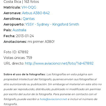
Costa Rica | 163 fotos
Matrícula:
VH-OQG
Aeronave:
Airbus A380-842
Aerolínea.:
Qantas
Aeropuerto:
YSSY - Sydney - Kingsford Smith
País:
Australia
Fecha:
2013-01-24
Anotaciones:
mi primer A380!
Foto ID: 67892
Vistas únicas: 759
URL directo:
http://www.aviacioncr.net/foto/?id=67892
Sobre el uso de la fotografías:
Las fotografías en esta página son
propiedad intelectual del fotógrafo, quienes envían sus fotografías al
sitio autorizando su publicación. Sin embargo el material en este sitio no
puede ser reproducido, distribuido, publicado ni modificado sin permiso
por escrito del autor de la fotografía. Para ponerse en contacto con el
fotógrafo, puede escribir a
hola@aviacioncr.net
e incluir el número de
fotografía.