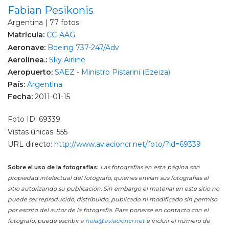
Fabian Pesikonis
Argentina | 77 fotos
Matrícula:
CC-AAG
Aeronave:
Boeing 737-247/Adv
Aerolínea.:
Sky Airline
Aeropuerto:
SAEZ - Ministro Pistarini (Ezeiza)
País:
Argentina
Fecha:
2011-01-15
Foto ID: 69339
Vistas únicas: 555
URL directo:
http://www.aviacioncr.net/foto/?id=69339
Sobre el uso de la fotografías:
Las fotografías en esta página son
propiedad intelectual del fotógrafo, quienes envían sus fotografías al
sitio autorizando su publicación. Sin embargo el material en este sitio no
puede ser reproducido, distribuido, publicado ni modificado sin permiso
por escrito del autor de la fotografía. Para ponerse en contacto con el
fotógrafo, puede escribir a
hola@aviacioncr.net
e incluir el número de