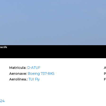
Matrícula:
D-ATUF
A
Aeronave:
Boeing 737-8K5
P
Aerolínea.:
TUI Fly
F
624