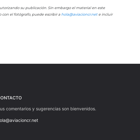
 autorizando su publicación. Sin embargo el material en este
o con el fotógrafo, puede escribir a
hola@aviacioncr.net
e incluir
CONTACTO
us comentarios y sugerencias son bienvenidos.
ola@aviacioncr.net