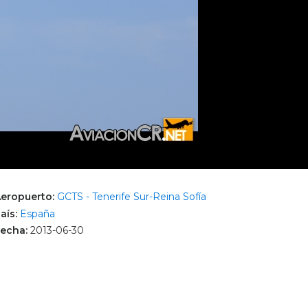
eropuerto:
GCTS - Tenerife Sur-Reina Sofía
aís:
España
echa:
2013-06-30