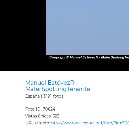
Manuel EstévezR -
MaferSpottingTenerife
España | 3191 fotos
Foto ID: 70624
Vistas únicas: 522
URL directo:
http://www.aviacioncr.net/foto/?id=70