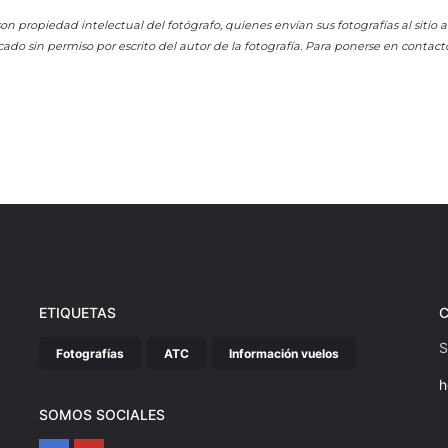
on propiedad intelectual del fotógrafo, quienes envían sus fotografías al sitio
cado sin permiso por escrito del autor de la fotografía. Para ponerse en contact
ETIQUETAS
S
Fotografías
ATC
Información vuelos
h
SOMOS SOCIALES