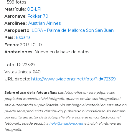
| 599 fotos
Matrícula:
OE-LFI
Aeronave:
Fokker 70
Aerolínea.:
Austrian Airlines
Aeropuerto:
LEPA - Palma de Mallorca Son San Juan
País:
España
Fecha:
2013-10-10
Anotaciones:
Nuevo en la base de datos.
Foto ID: 72339
Vistas únicas: 640
URL directo:
http://www.aviacioncr.net/foto/?id=72339
Sobre el uso de la fotografías:
Las fotografías en esta página son
propiedad intelectual del fotógrafo, quienes envían sus fotografías al
sitio autorizando su publicación. Sin embargo el material en este sitio no
puede ser reproducido, distribuido, publicado ni modificado sin permiso
por escrito del autor de la fotografía. Para ponerse en contacto con el
fotógrafo, puede escribir a
hola@aviacioncr.net
e incluir el número de
fotografía.