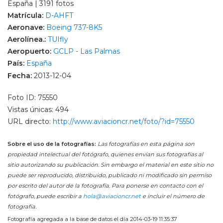
España | 3191 fotos
Matrícula:
D-AHFT
Aeronave:
Boeing 737-8K5
Aerolínea.:
TUIfly
Aeropuerto:
GCLP - Las Palmas
País:
España
Fecha:
2013-12-04
Foto ID: 75550
Vistas únicas: 494
URL directo:
http://www.aviacioncr.net/foto/?id=75550
Sobre el uso de la fotografías:
Las fotografías en esta página son
propiedad intelectual del fotógrafo, quienes envían sus fotografías al
sitio autorizando su publicación. Sin embargo el material en este sitio no
puede ser reproducido, distribuido, publicado ni modificado sin permiso
por escrito del autor de la fotografía. Para ponerse en contacto con el
fotógrafo, puede escribir a
hola@aviacioncr.net
e incluir el número de
fotografía.
Fotografía agregada a la base de datos el día 2014-03-19 11:35:37