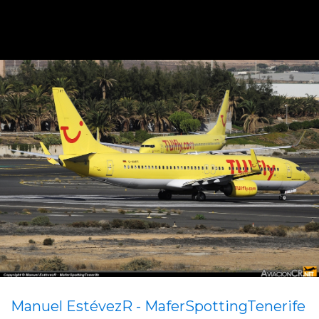
Manuel EstévezR - MaferSpottingTenerife