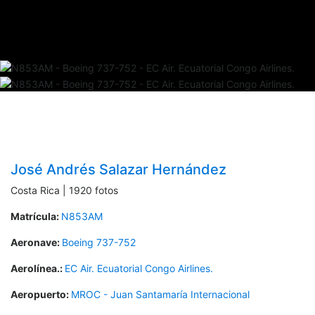
José Andrés Salazar Hernández
Costa Rica | 1920 fotos
Matrícula:
N853AM
Aeronave:
Boeing 737-752
Aerolínea.:
EC Air. Ecuatorial Congo Airlines.
Aeropuerto:
MROC - Juan Santamaría Internacional