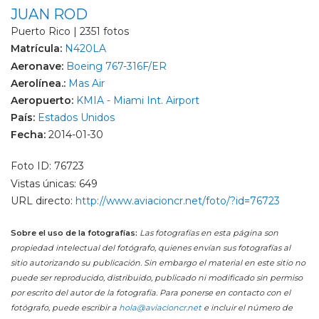
JUAN ROD
Puerto Rico | 2351 fotos
Matrícula:
N420LA
Aeronave:
Boeing 767-316F/ER
Aerolínea.:
Mas Air
Aeropuerto:
KMIA - Miami Int. Airport
País:
Estados Unidos
Fecha:
2014-01-30
Foto ID: 76723
Vistas únicas: 649
URL directo:
http://www.aviacioncr.net/foto/?id=76723
Sobre el uso de la fotografías:
Las fotografías en esta página son
propiedad intelectual del fotógrafo, quienes envían sus fotografías al
sitio autorizando su publicación. Sin embargo el material en este sitio no
puede ser reproducido, distribuido, publicado ni modificado sin permiso
por escrito del autor de la fotografía. Para ponerse en contacto con el
fotógrafo, puede escribir a
hola@aviacioncr.net
e incluir el número de