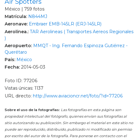
Air Spotters
México | 759 fotos
Matrícula:
N844MJ
Aeronave:
Embraer EMB-145LR (ERJ-145LR)
Aerolínea.:
TAR Aerolineas ( Transportes Aereos Regionales
)
Aeropuerto:
MMQT - Ing. Fernando Espinoza Gutiérrez -
Querétaro
País:
México
Fecha:
2014-05-03
Foto ID: 77206
Vistas únicas: 1137
URL directo:
http://www.aviacioncr.net/foto/?id=77206
Sobre el uso de la fotografías:
Las fotografías en esta página son
propiedad intelectual del fotógrafo, quienes envían sus fotografías al
sitio autorizando su publicación. Sin embargo el material en este sitio no
puede ser reproducido, distribuido, publicado ni modificado sin permiso
por escrito del autor de la fotografía. Para ponerse en contacto con el