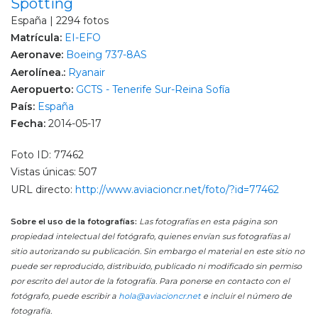
Spotting
España | 2294 fotos
Matrícula:
EI-EFO
Aeronave:
Boeing 737-8AS
Aerolínea.:
Ryanair
Aeropuerto:
GCTS - Tenerife Sur-Reina Sofía
País:
España
Fecha:
2014-05-17
Foto ID: 77462
Vistas únicas: 507
URL directo:
http://www.aviacioncr.net/foto/?id=77462
Sobre el uso de la fotografías:
Las fotografías en esta página son
propiedad intelectual del fotógrafo, quienes envían sus fotografías al
sitio autorizando su publicación. Sin embargo el material en este sitio no
puede ser reproducido, distribuido, publicado ni modificado sin permiso
por escrito del autor de la fotografía. Para ponerse en contacto con el
fotógrafo, puede escribir a
hola@aviacioncr.net
e incluir el número de
fotografía.