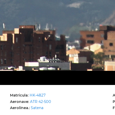
Matrícula:
HK-4827
A
Aeronave:
ATR 42-500
P
Aerolínea.:
Satena
F