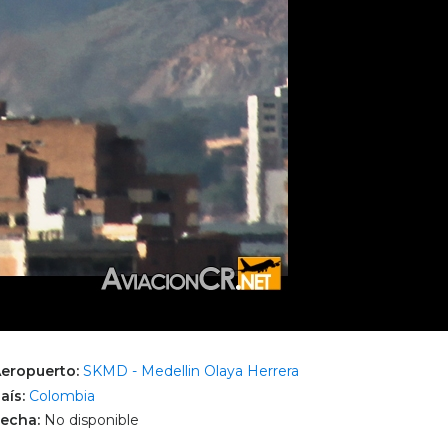
eropuerto:
SKMD - Medellin Olaya Herrera
aís:
Colombia
echa:
No disponible