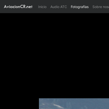
AviacionCR.net
(current)
Inicio
Audio ATC
Fotografías
Sobre nos