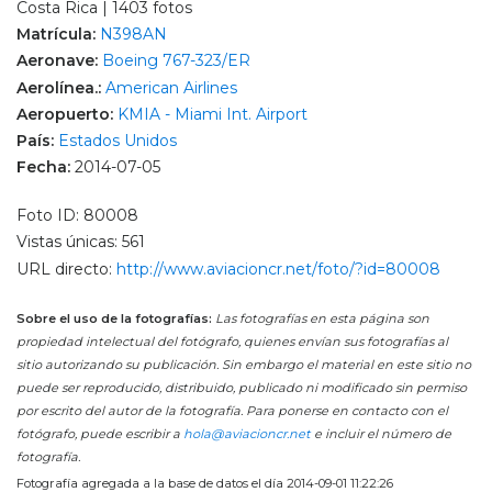
Costa Rica | 1403 fotos
Matrícula:
N398AN
Aeronave:
Boeing 767-323/ER
Aerolínea.:
American Airlines
Aeropuerto:
KMIA - Miami Int. Airport
País:
Estados Unidos
Fecha:
2014-07-05
Foto ID: 80008
Vistas únicas: 561
URL directo:
http://www.aviacioncr.net/foto/?id=80008
Sobre el uso de la fotografías:
Las fotografías en esta página son
propiedad intelectual del fotógrafo, quienes envían sus fotografías al
sitio autorizando su publicación. Sin embargo el material en este sitio no
puede ser reproducido, distribuido, publicado ni modificado sin permiso
por escrito del autor de la fotografía. Para ponerse en contacto con el
fotógrafo, puede escribir a
hola@aviacioncr.net
e incluir el número de
fotografía.
Fotografía agregada a la base de datos el día 2014-09-01 11:22:26