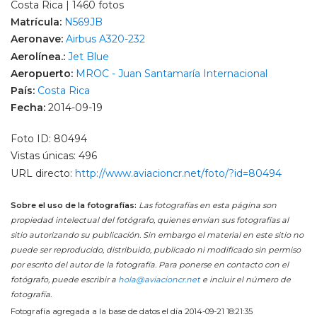
Costa Rica | 1460 fotos
Matrícula:
N569JB
Aeronave:
Airbus A320-232
Aerolínea.:
Jet Blue
Aeropuerto:
MROC - Juan Santamaría Internacional
País:
Costa Rica
Fecha:
2014-09-19
Foto ID: 80494
Vistas únicas: 496
URL directo:
http://www.aviacioncr.net/foto/?id=80494
Sobre el uso de la fotografías:
Las fotografías en esta página son
propiedad intelectual del fotógrafo, quienes envían sus fotografías al
sitio autorizando su publicación. Sin embargo el material en este sitio no
puede ser reproducido, distribuido, publicado ni modificado sin permiso
por escrito del autor de la fotografía. Para ponerse en contacto con el
fotógrafo, puede escribir a
hola@aviacioncr.net
e incluir el número de
fotografía.
Fotografía agregada a la base de datos el día 2014-09-21 18:21:35