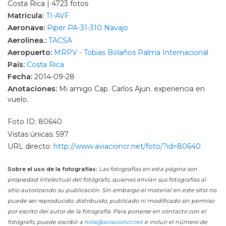
Costa Rica | 4723 fotos
Matrícula:
TI-AVF
Aeronave:
Piper PA-31-310 Navajo
Aerolínea.:
TACSA
Aeropuerto:
MRPV - Tobias Bolaños Palma Internacional
País:
Costa Rica
Fecha:
2014-09-28
Anotaciones:
Mi amigo Cap. Carlos Ajun. experiencia en
vuelo.
Foto ID: 80640
Vistas únicas: 597
URL directo:
http://www.aviacioncr.net/foto/?id=80640
Sobre el uso de la fotografías:
Las fotografías en esta página son
propiedad intelectual del fotógrafo, quienes envían sus fotografías al
sitio autorizando su publicación. Sin embargo el material en este sitio no
puede ser reproducido, distribuido, publicado ni modificado sin permiso
por escrito del autor de la fotografía. Para ponerse en contacto con el
fotógrafo, puede escribir a
hola@aviacioncr.net
e incluir el número de