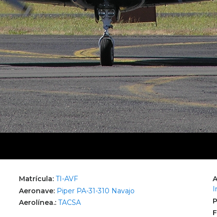
Matrícula:
TI-AVF
A
I
Aeronave:
Piper PA-31-310 Navajo
P
Aerolínea.:
TACSA
F