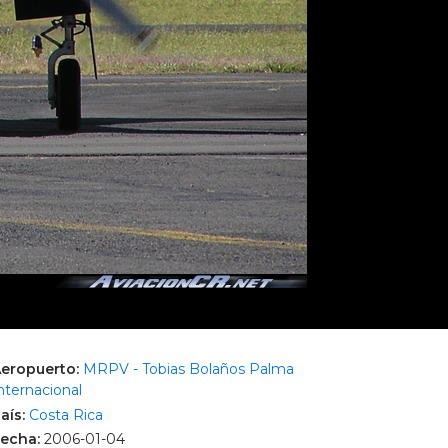
eropuerto:
MRPV - Tobias Bolaños Palma
nternacional
aís:
Costa Rica
echa:
2006-01-04