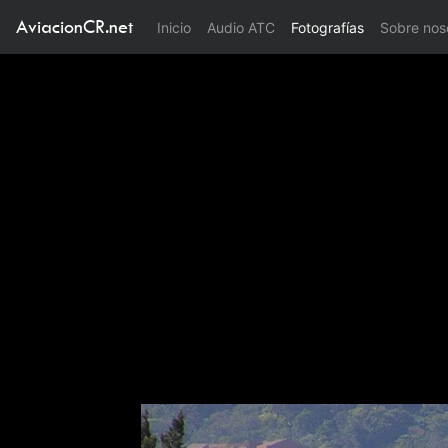
AviacionCR.net
(current)
Inicio
Audio ATC
Fotografías
Sobre nos