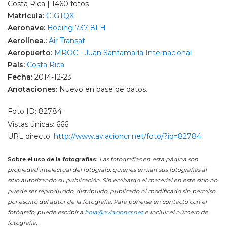
Costa Rica | 1460 fotos
Matrícula:
C-GTQX
Aeronave:
Boeing 737-8FH
Aerolínea.:
Air Transat
Aeropuerto:
MROC - Juan Santamaría Internacional
País:
Costa Rica
Fecha:
2014-12-23
Anotaciones:
Nuevo en base de datos.
Foto ID: 82784
Vistas únicas: 666
URL directo:
http://www.aviacioncr.net/foto/?id=82784
Sobre el uso de la fotografías:
Las fotografías en esta página son
propiedad intelectual del fotógrafo, quienes envían sus fotografías al
sitio autorizando su publicación. Sin embargo el material en este sitio no
puede ser reproducido, distribuido, publicado ni modificado sin permiso
por escrito del autor de la fotografía. Para ponerse en contacto con el
fotógrafo, puede escribir a
hola@aviacioncr.net
e incluir el número de
fotografía.