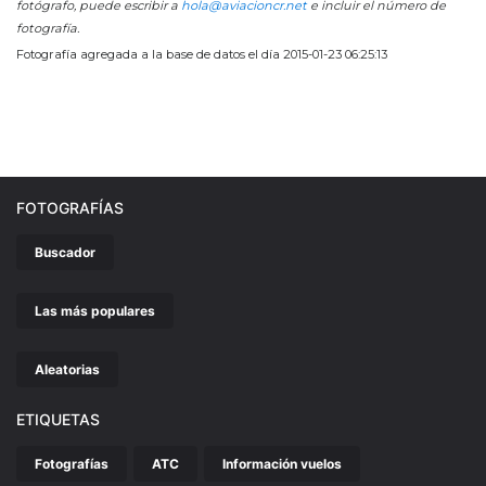
fotógrafo, puede escribir a
hola@aviacioncr.net
e incluir el número de
fotografía.
Fotografía agregada a la base de datos el día 2015-01-23 06:25:13
FOTOGRAFÍAS
Buscador
Las más populares
Aleatorias
ETIQUETAS
Fotografías
ATC
Información vuelos