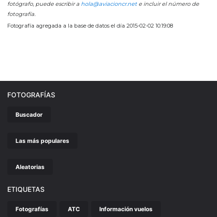
fotógrafo, puede escribir a
hola@aviacioncr.net
e incluir el número de
fotografía.
Fotografía agregada a la base de datos el día 2015-02-02 10:19:08
FOTOGRAFÍAS
Buscador
Las más populares
Aleatorias
ETIQUETAS
Fotografías
ATC
Información vuelos