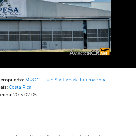
eropuerto:
MROC - Juan Santamaría Internacional
aís:
Costa Rica
echa:
2015-07-05