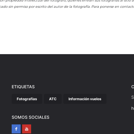
on propiedad intelectual del fotógrafo, quienes envían sus fotografías al sitio
cado sin permiso por escrito del autor de la fotografía. Para ponerse en contact
ETIQUETAS
S
Fotografías
ATC
Información vuelos
h
SOMOS SOCIALES