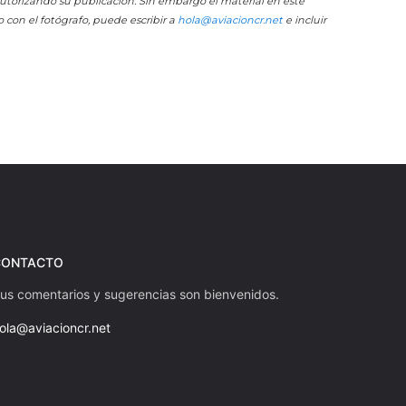
 autorizando su publicación. Sin embargo el material en este
o con el fotógrafo, puede escribir a
hola@aviacioncr.net
e incluir
CONTACTO
us comentarios y sugerencias son bienvenidos.
ola@aviacioncr.net