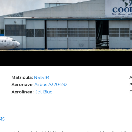
Matrícula:
N615JB
A
Aeronave:
Airbus A320-232
P
Aerolínea.:
Jet Blue
F
615