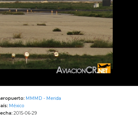
eropuerto:
MMMD - Merida
aís:
México
echa:
2015-06-29