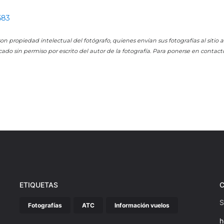
683
on propiedad intelectual del fotógrafo, quienes envían sus fotografías al sitio
cado sin permiso por escrito del autor de la fotografía. Para ponerse en contact
ETIQUETAS
S
Fotografías
ATC
Información vuelos
h