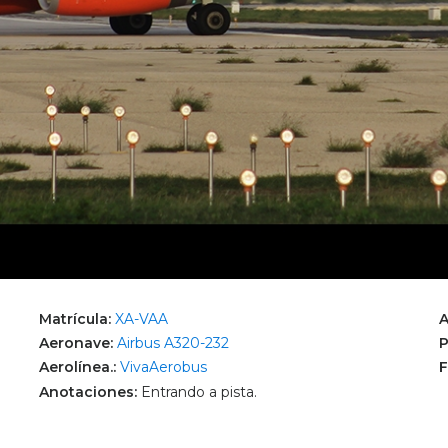
Matrícula:
XA-VAA
A
Aeronave:
Airbus A320-232
P
Aerolínea.:
VivaAerobus
F
Anotaciones:
Entrando a pista.