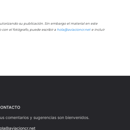
 autorizando su publicación. Sin embargo el material en este
o con el fotógrafo, puede escribir a
hola@aviacioncr.net
e incluir
CONTACTO
us comentarios y sugerencias son bienvenidos.
ola@aviacioncr.net