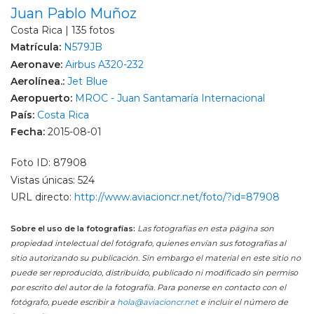
Juan Pablo Muñoz
Costa Rica | 135 fotos
Matrícula:
N579JB
Aeronave:
Airbus A320-232
Aerolínea.:
Jet Blue
Aeropuerto:
MROC - Juan Santamaría Internacional
País:
Costa Rica
Fecha:
2015-08-01
Foto ID: 87908
Vistas únicas: 524
URL directo:
http://www.aviacioncr.net/foto/?id=87908
Sobre el uso de la fotografías:
Las fotografías en esta página son
propiedad intelectual del fotógrafo, quienes envían sus fotografías al
sitio autorizando su publicación. Sin embargo el material en este sitio no
puede ser reproducido, distribuido, publicado ni modificado sin permiso
por escrito del autor de la fotografía. Para ponerse en contacto con el
fotógrafo, puede escribir a
hola@aviacioncr.net
e incluir el número de