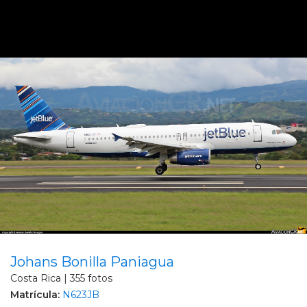
Johans Bonilla Paniagua
Costa Rica | 355 fotos
Matrícula:
N623JB