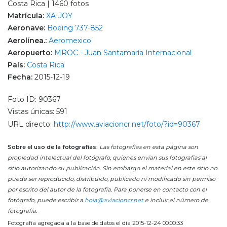
Costa Rica | 1460 fotos
Matrícula:
XA-JOY
Aeronave:
Boeing 737-852
Aerolínea.:
Aeromexico
Aeropuerto:
MROC - Juan Santamaría Internacional
País:
Costa Rica
Fecha:
2015-12-19
Foto ID: 90367
Vistas únicas: 591
URL directo:
http://www.aviacioncr.net/foto/?id=90367
Sobre el uso de la fotografías:
Las fotografías en esta página son
propiedad intelectual del fotógrafo, quienes envían sus fotografías al
sitio autorizando su publicación. Sin embargo el material en este sitio no
puede ser reproducido, distribuido, publicado ni modificado sin permiso
por escrito del autor de la fotografía. Para ponerse en contacto con el
fotógrafo, puede escribir a
hola@aviacioncr.net
e incluir el número de
fotografía.
Fotografía agregada a la base de datos el día 2015-12-24 00:00:33